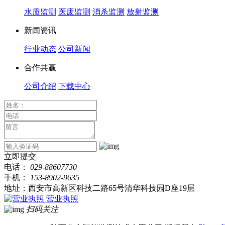
水质监测
医废监测
消杀监测
放射监测
新闻资讯
行业动态
公司新闻
合作共赢
公司介绍
下载中心
立即提交
电话：
029-88607730
手机：
153-8902-9635
地址：西安市高新区科技二路65号清华科技园D座19层
营业执照
扫码关注